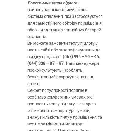
Електрична тепла підлога
-
найпопулярніша і найсучасніша
система опалення, яка застосовується
для самостійного обігріву приміщення
або як додаток до звичайних батарей
опалення.
Ви можете замовити теплу підлогу у
нас на сайті або зателефонувавши до
відділу продажу:
(067) 994 – 90 – 46,
(044) 338 – 87 – 97
. Наші менеджери
проконсультують і зроблять
безкоштовний розрахунок на ваш
запит.
Секрет популярності полягає в
особливо комфортних умовах, які
приносить теплу підлогу – створює
оптимальні температурні умови,
знижує кількість пилу у приміщення та
все це за мінімальних витрат
електроенергії. Принцип роботи