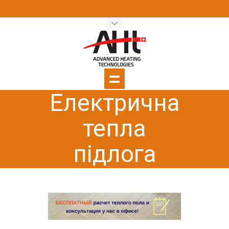
Електрична
тепла
підлога