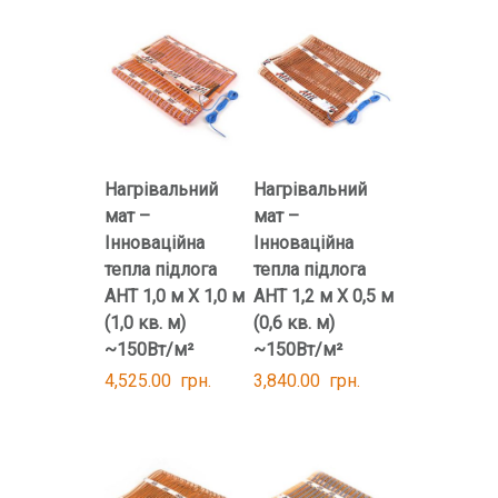
Нагрівальний
Нагрівальний
мат –
мат –
Інноваційна
Інноваційна
тепла підлога
тепла підлога
AHT 1,0 м Х 1,0 м
AHT 1,2 м Х 0,5 м
(1,0 кв. м)
(0,6 кв. м)
~150Вт/м²
~150Вт/м²
4,525.00
грн.
3,840.00
грн.