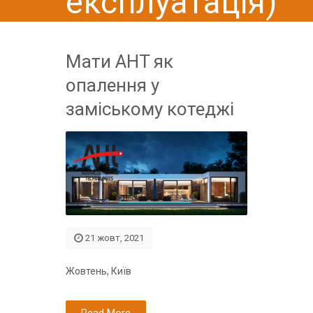
експлуатація)
Мати AHT як
опалення у
заміському котеджі
21 жовт, 2021
Жовтень, Київ
Read More