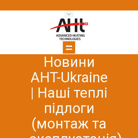
Новини
AHT-Ukraine
| Наші теплі
підлоги
(монтаж та