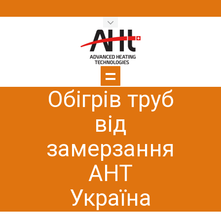
Обігрів труб
від
замерзання
AHT
Україна