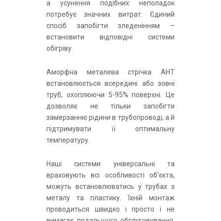
а усунення подібних неполадок
потребує значних витрат. Єдиний
спосіб запобігти зледенінням –
встановити відповідні системи
обігріву.
Аморфна металева стрічка АНТ
встановлюється всередині або зовні
труб, охоплюючи 5-95% поверхні. Це
дозволяє не тільки запобігти
замерзанню рідини в трубопроводі, а й
підтримувати її оптимальну
температуру.
Наші системи універсальні та
враховують всі особливості об'єкта,
можуть встановлюватись у трубах з
металу та пластику. Їхній монтаж
проводиться швидко і просто і не
вимагає подальшого обслуговування.