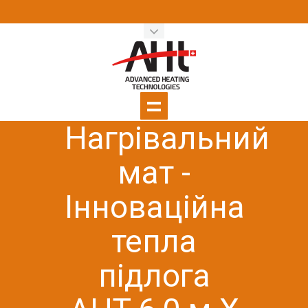
Нагрівальний
мат -
Інноваційна
тепла
підлога