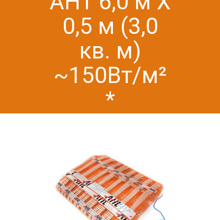
AHT 6,0 м Х
0,5 м (3,0
кв. м)
~150Вт/м²
*