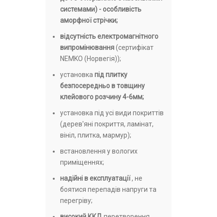
системами) - особливість
аморфної стрічки;
відсутність електромагнітного
випромінювання
(сертифікат
NEMKO (Норвегія));
установка
під плитку
безпосередньо в товщину
клейового розчину 4-6мм;
установка під усі види покриттів
(дерев'яні покриття, ламінат,
вініл, плитка, мармур);
встановлення у вологих
приміщеннях;
надійні в експлуатації
, не
боятися перепадів напруги та
перегріву;
високий ККД
перетворення