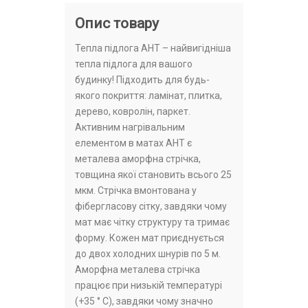
Опис товару
Тепла підлога AHT – найвигідніша
тепла підлога для вашого
будинку! Підходить для будь-
якого покриття: ламінат, плитка,
дерево, ковролін, паркет.
Активним нагрівальним
елементом в матах АНТ є
металева аморфна стрічка,
товщина якої становить всього 25
мкм. Стрічка вмонтована у
фібергласову сітку, завдяки чому
мат має чітку структуру та тримає
форму. Кожен мат приєднується
до двох холодних шнурів по 5 м.
Аморфна металева стрічка
працює при низькій температурі
(+35 ° С), завдяки чому значно