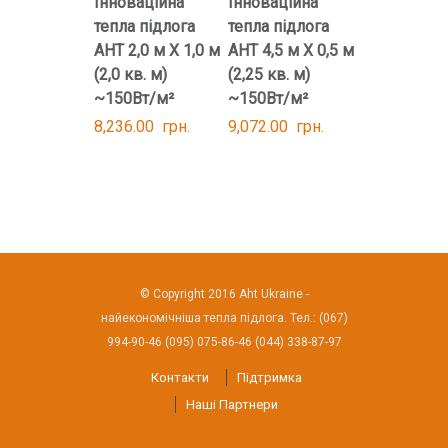
Інноваційна
Інноваційна
тепла підлога
тепла підлога
AHT 2,0 м Х 1,0 м
AHT 4,5 м Х 0,5 м
(2,0 кв. м)
(2,25 кв. м)
~150Вт/м²
~150Вт/м²
8,236.00
грн.
9,072.00
грн.
© Copyright 2016 Aht Ukraine -
найекономічніша тепла підлога. Тел.: (067)
994-90-46 (095) 075-86-46 (044) 338-87-97
Контакти
Підтримка
Наші Партнери